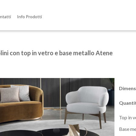
ntatti
Info Prodotti
olini con top in vetro e base metallo Atene
Dimens
Quanti
Top in 
Base me