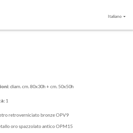
Italiano
ioni:
diam. cm. 80x30h + cm. 50x50h
tà:
1
vetro retroverniciato bronze OPV9
tallo oro spazzolato antico OPM15