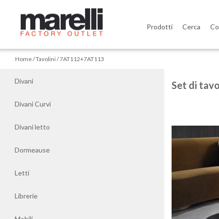
Prodotti
Cerca
Co
Home
Home
Tavolini
7AT112+7AT113
Divani
Divani
Set di tav
Divani
Divani Curvi
Curvi
Divani letto
Divani
letto
Dormeause
Letti
Dormeause
Librerie
Letti
Mobili