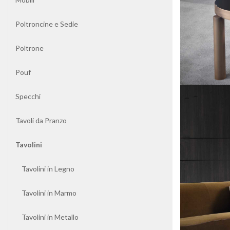
Librerie
Poltroncine e Sedie
Mobili
Poltrone
Poltroncine
Pouf
e
Sedie
Specchi
Tavoli da Pranzo
Poltrone
Tavolini
Pouf
Tavolini in Legno
Specchi
Tavolini in Marmo
Tavoli
Tavolini in Metallo
da