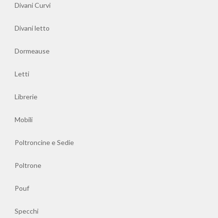
Divani Curvi
Librerie
Divani letto
Mobili
Dormeause
Poltroncine
Letti
e
Sedie
Librerie
Poltrone
Mobili
Poltroncine e Sedie
Pouf
Poltrone
Specchi
Pouf
Tavoli
da
Specchi