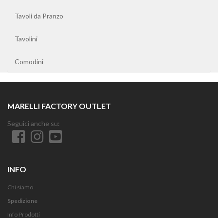
Pranzo
Tavoli da Pranzo
Tavolini
Tavolini
Comodini
Comodini
MARELLI FACTORY OUTLET
Seguici anche su:
INFO
Chi siamo
Spedizione
Info Prodotti