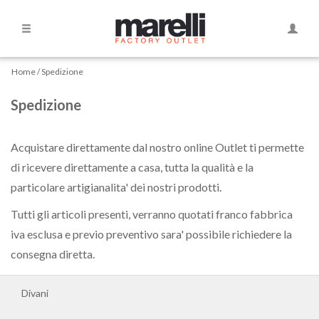
Side
Naviga
Navigation
Home
Home
Spedizione
Spedizione
Divani
Divani
Acquistare direttamente dal nostro online Outlet ti permette
Curvi
di ricevere direttamente a casa, tutta la qualità e la
particolare artigianalita' dei nostri prodotti.
Divani
Tutti gli articoli presenti, verranno quotati franco fabbrica
letto
iva esclusa e previo preventivo sara' possibile richiedere la
consegna diretta.
Dormeause
Divani
Letti