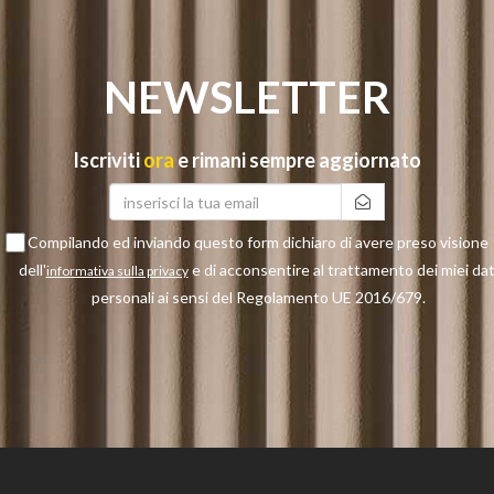
NEWSLETTER
Iscriviti
ora
e rimani sempre aggiornato
Compilando ed inviando questo form dichiaro di avere preso visione
dell'
e di acconsentire al trattamento dei miei dat
informativa sulla privacy
personali ai sensi del Regolamento UE 2016/679.