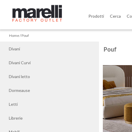
Prodotti
Cerca
Co
Home
Home
Pouf
Divani
Pouf
Divani
Divani
Divani Curvi
Curvi
Divani letto
Divani
letto
Dormeause
Letti
Dormeause
Librerie
Letti
Mobili