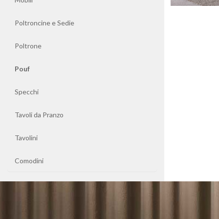
Librerie
Poltroncine e Sedie
Mobili
Poltrone
Poltroncine
Pouf
e
Sedie
Specchi
Tavoli da Pranzo
Poltrone
Tavolini
Pouf
Comodini
Specchi
Tavoli
da