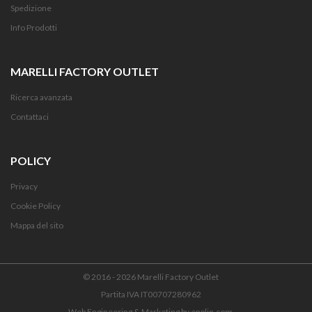
Spedizione
Info Prodotti
MARELLI FACTORY OUTLET
Ricerca avanzata
Contattaci
POLICY
Privacy
Cookie Policy
Mappa del sito
© 2016 - 2026 Marelli Factory Outlet
Partita IVA IT00707280962
Web Engineering & Marketing by
enplin.com