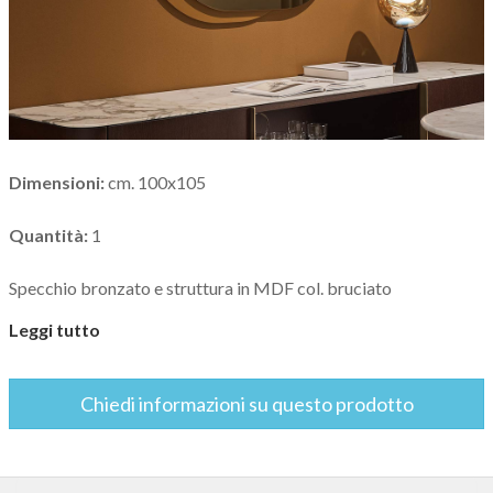
Librerie
Mobili
Poltroncine
e
Dimensioni:
cm. 100x105
Sedie
Quantità:
1
Poltrone
Specchio bronzato e struttura in MDF col. bruciato
Pouf
Leggi tutto
Specchi
Chiedi informazioni su questo prodotto
Tavoli
da