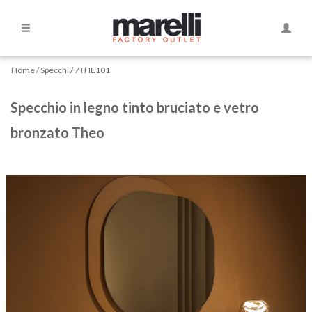
Side
Naviga
Navigation
Home
Home
Specchi
7THE101
Divani
Specchio in legno tinto bruciato e vetro
bronzato Theo
Divani
Curvi
Divani
letto
Dormeause
Letti