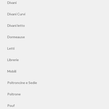
Pranzo
Divani
Divani Curvi
Tavolini
Divani letto
Comodini
Dormeause
Letti
Librerie
Mobili
Poltroncine e Sedie
Poltrone
Pouf