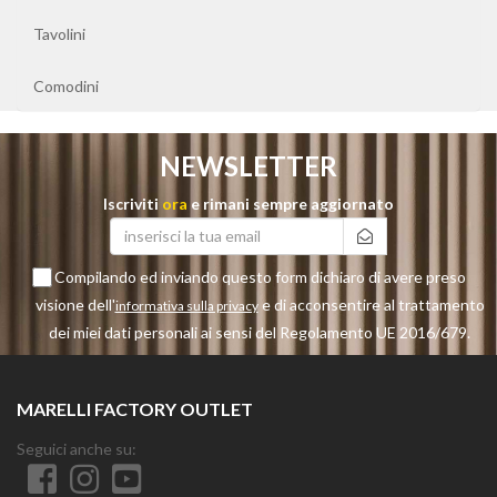
Tavolini
Comodini
NEWSLETTER
Iscriviti
ora
e rimani sempre aggiornato
Compilando ed inviando questo form dichiaro di avere preso
visione dell'
e di acconsentire al trattamento
informativa sulla privacy
dei miei dati personali ai sensi del Regolamento UE 2016/679.
MARELLI FACTORY OUTLET
Seguici anche su: