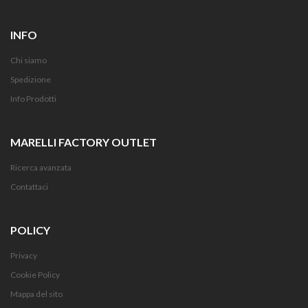
INFO
Chi siamo
Spedizione
Info Prodotti
MARELLI FACTORY OUTLET
Ricerca avanzata
Contattaci
POLICY
Privacy
Cookie Policy
Mappa del sito