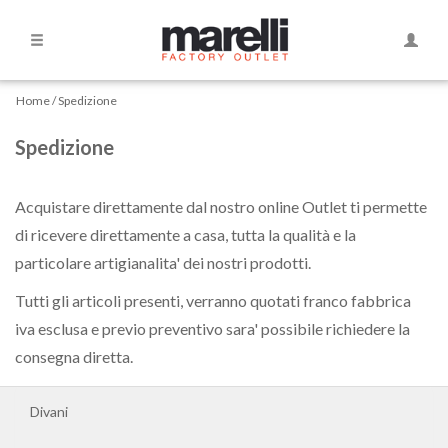
Side
Naviga
Navigation
Home
Home
Spedizione
Spedizione
Divani
Divani
Acquistare direttamente dal nostro online Outlet ti permette
Curvi
di ricevere direttamente a casa, tutta la qualità e la
particolare artigianalita' dei nostri prodotti.
Divani
Tutti gli articoli presenti, verranno quotati franco fabbrica
letto
iva esclusa e previo preventivo sara' possibile richiedere la
consegna diretta.
Dormeause
Divani
Letti