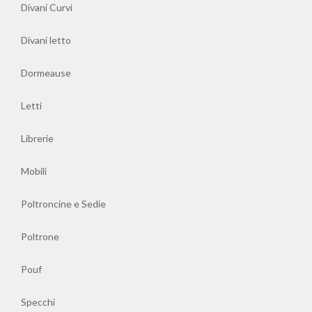
Divani Curvi
Librerie
Divani letto
Mobili
Dormeause
Poltroncine
Letti
e
Sedie
Librerie
Poltrone
Mobili
Poltroncine e Sedie
Pouf
Poltrone
Specchi
Pouf
Tavoli
da
Specchi