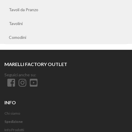
Pranzo
Tavoli da Pranzo
Tavolini
Tavolini
Comodini
Comodini
MARELLI FACTORY OUTLET
Seguici anche su:
INFO
Chi siamo
Spedizione
Info Prodotti