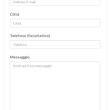
Librerie
Città
Mobili
Poltroncine
Telefono
(facoltativo)
e
Sedie
Messaggio
Poltrone
Pouf
Specchi
Tavoli
da