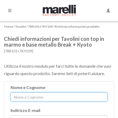
Side
Naviga
Navigation
Home
Home
Tavolini
7BR101+7KY109
Richiesta informazioni prodotto
Chiedi informazioni per Tavolini con top in
Divani
marmo e base metallo Break + Kyoto
[7BR101+7KY109]
Divani
Curvi
Utilizza il nostro modulo per farci tutte le domande che vuoi
riguardo questo prodotto. Saremo lieti di poterti aiutare.
Divani
letto
Nome e Cognome
Dormeause
Letti
Indirizzo E-mail